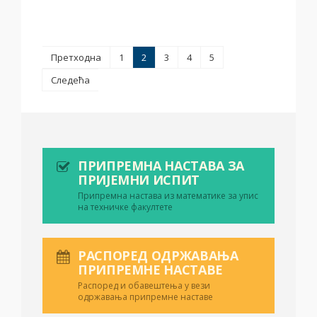
Претходна
1
2
3
4
5
Следећа
ПРИПРЕМНА НАСТАВА ЗА
ПРИЈЕМНИ ИСПИТ
Припремна настава из математике за упис
на техничке факултете
РАСПОРЕД ОДРЖАВАЊА
ПРИПРЕМНЕ НАСТАВЕ
Распоред и обавештења у вези
одржавања припремне наставе