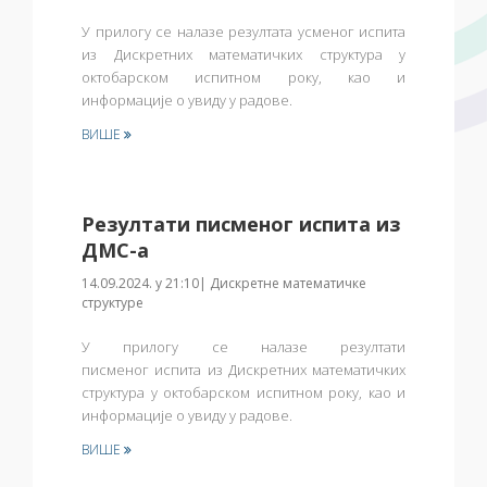
У прилогу се налазе резултата усменог испита
из Дискретних математичких структура у
октобарском испитном року, као и
информације о увиду у радове.
ВИШЕ
Резултати писменог испита из
ДМС-а
14.09.2024. у 21:10| Дискретне математичке
структуре
У прилогу се налазе резултати
писменог
испита из Дискретних математичких
структура
у октобарском испитном року, као и
информације о увиду у радове.
ВИШЕ