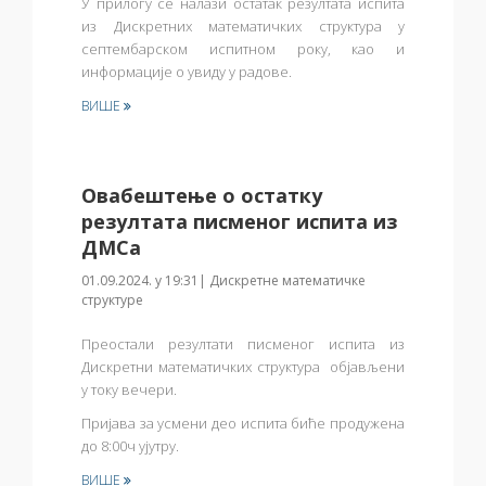
У прилогу се налази остатак резултата
испита
из Дискретних математичких структура
у
септембарском испитном року, као и
информације о увиду у радове.
ВИШЕ
Овабештење о остатку
резултата писменог испита из
ДМСа
01.09.2024. у 19:31| Дискретне математичке
структуре
Преостали резултати писменог испита из
Дискретни математичких структура
објављени
у току вечери.
Пријава за усмени део испита биће продужена
до 8:00ч ујутру.
ВИШЕ