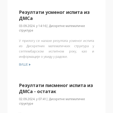
Резултати усменог испита из
ДМСа
03.09.2024. у 14:16| Дискретне математичке
структуре
У прилогу се налазе резултата
усменог испита
из Дискретних математичких структура
у
септембарском испитном року, као и
информације о увиду у радове.
ВИШЕ
Резултати писменог испита из
ДМСа - остатак
02.09.2024. у 07:41| Дискретне математичке
структуре