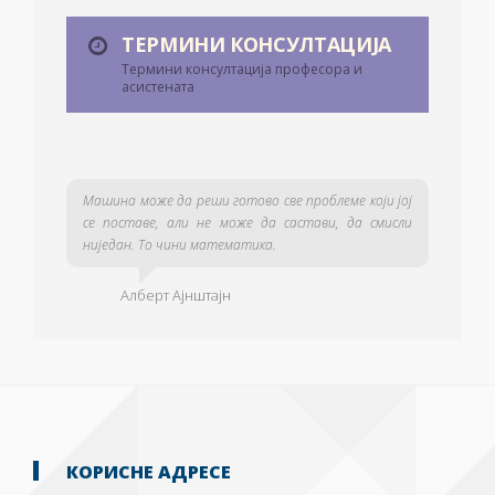
ТЕРМИНИ КОНСУЛТАЦИЈА
Термини консултација професора и
асистената
Машина може да реши готово све проблеме који јој
се поставе, али не може да састави, да смисли
ниједан. То чини математика.
Алберт Ајнштајн
КОРИСНЕ АДРЕСЕ