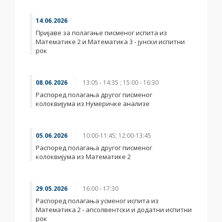
14.06.2026
Пријаве за полагање писменог испита из
Математике 2 и Математика 3 - јунски испитни
рок
08.06.2026
13:05 - 14:35 ; 15:00 - 16:30
Распоред полагања другог писменог
колоквијума из Нумеричке анализе
05.06.2026
10:00-11:45; 12:00-13:45
Распоред полагања другог писменог
колоквијума из Математике 2
29.05.2026
16:00 - 17:30
Распоред полагања усменог испита из
Математика 2 - апсолвентски и додатни испитни
рок