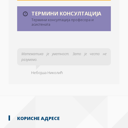
ТЕРМИНИ КОНСУЛТАЦИЈА
Термини консултација професора и
асистената
Математика је уметност. Зато је често не
разумемо.
Небојша Николић
КОРИСНЕ АДРЕСЕ