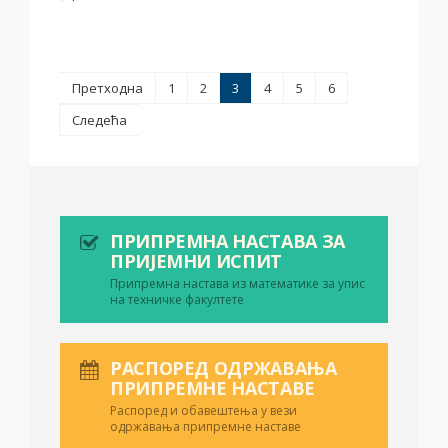
Претходна
1
2
3
4
5
6
Следећа
ПРИПРЕМНА НАСТАВА ЗА
ПРИЈЕМНИ ИСПИТ
Припремна настава из математике за упис
на техничке факултете
РАСПОРЕД ОДРЖАВАЊА
ПРИПРЕМНЕ НАСТАВЕ
Распоред и обавештења у вези
одржавања припремне наставе