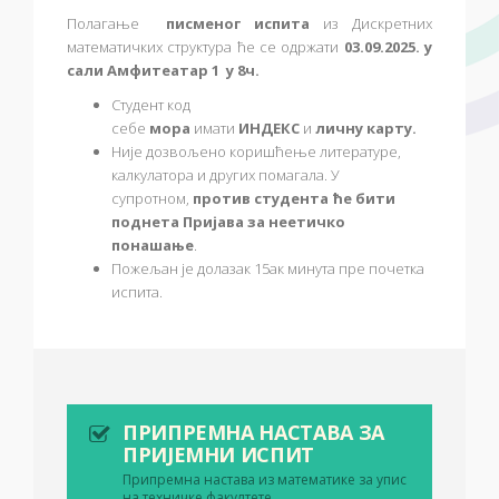
Полагање
писменог испита
из Дискретних
математичких структура ће се одржати
03.09.2025. у
сали Амфитеатар 1 у 8ч.
Студент код
себе
мора
имати
ИНДЕКС
и
личну карту.
Није дозвољено коришћење литературе,
калкулатора и других помагала. У
супротном,
против студента ће бити
поднета Пријава за неетичко
понашање
.
Пожељан је долазак 15ак минута пре почетка
испита.
ПРИПРЕМНА НАСТАВА ЗА
ПРИЈЕМНИ ИСПИТ
Припремна настава из математике за упис
на техничке факултете