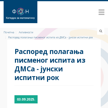
Почетна
Активности
Распоред полагања писменог испита из ДМСа - јунски испитни рок
Распоред полагања
писменог испита из
ДМСа - јунски
испитни рок
03.09.2025.