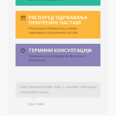
РАСПОРЕД ОДРЖАВАЊА
ПРИПРЕМНЕ НАСТАВЕ
Распоред и обавештења у вези
одржавања припремне наставе
ТЕРМИНИ КОНСУЛТАЦИЈА
Термини консултација професора и
асистената
Снага математичара лежи у њиховом избегавању
непотребних мисли.
Ернст Мах