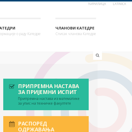
ЋИРИЛИЦА
LATINICA
КАТЕДРИ
ЧЛАНОВИ КАТЕДРЕ
ормације о раду Катедре
Списак чланова Катедре
ПРИПРЕМНА НАСТАВА
ЗА ПРИЈЕМНИ ИСПИТ
Припремна настава из математике
за упис на техничке факултете
РАСПОРЕД
ОДРЖАВАЊА