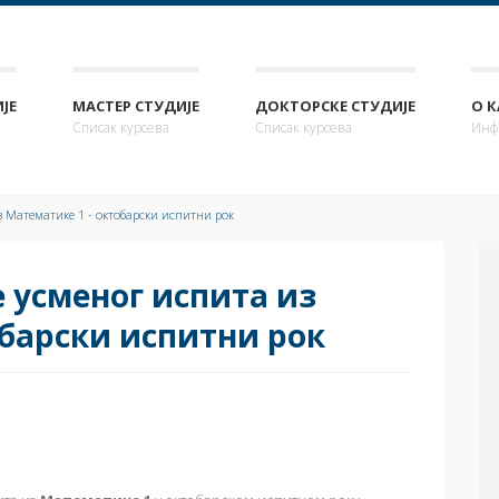
ЈЕ
МАСТЕР СТУДИЈЕ
ДОКТОРСКЕ СТУДИЈЕ
О 
Списак курсева
Списак курсева
Инф
з Математике 1 - октобарски испитни рок
 усменог испита из
обарски испитни рок