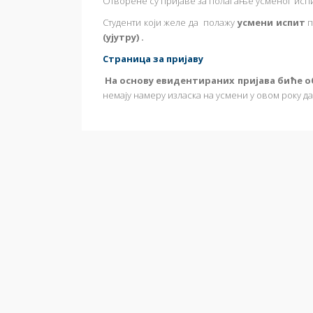
Отворене су пријаве за полагање усменог исп
Студенти који желе да полажу
у
смени испит
п
(ујутру) .
Страница за пријаву
На основу евидентираних пријава биће 
немају намеру изласка на усмени у овом року да