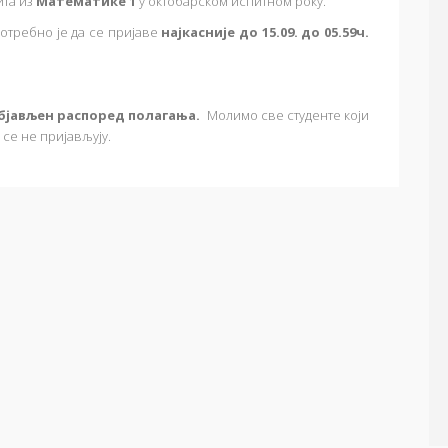
ита из
Математике 1
у октобарском испитном року.
отребно је да се пријаве
најкасније до 15.09. до 05.59ч.
објављен распоред полагања.
Молимо све студенте који
 се не пријављују.