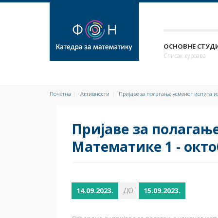
ОСНОВНЕ СТУДИ
Списак курсева
Почетна
Активности
Пријаве за полагање усменог испита и
Пријаве за полагање
Математике 1 - окт
14.09.2023.
ДО
15.09.2023.