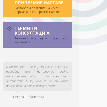
ПРИПРЕМНЕ НАСТАВЕ
Распоред и обавештења у вези
одржавања припремне наставе
ТЕРМИНИ
КОНСУЛТАЦИЈА
Термини консултација професора и
асистената
Математика – то је језик којим говоре све
природне науке . Не постоји ниједна
математичка област, ма како она
апстрактна била, која се не би могла
применити на појаве реалног света.
Николај Лобачевски