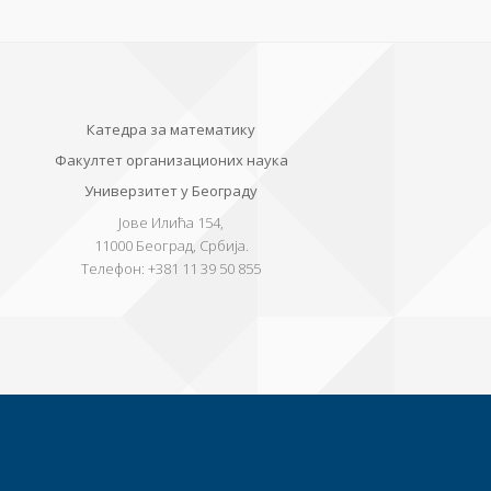
Катедра за математику
Факултет организационих наука
Универзитет у Београду
Јове Илића 154,
11000
Београд, Србија.
Телефон:
+381 11 39 50 855